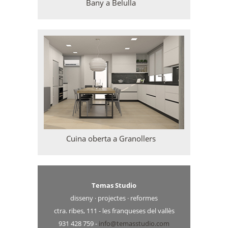
Bany a Belulla
Cuina oberta a Granollers
Temas Studio
disseny · projectes · reformes
ctra. ribes, 111 - les franqueses del vallès
931 428 759 -
info@temasstudio.com